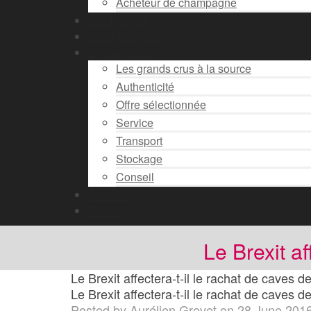
Acheteur de champagne
Stock & Prix
Vendre son vin
Engagements
Les grands crus à la source
Authenticité
Offre sélectionnée
Service
Transport
Stockage
Conseil
Actualité
Contact
Le Brexit af
Le Brexit affectera-t-il le rachat de caves de
Le Brexit affectera-t-il le rachat de caves de
Posted by
Aurélien Grevet
on
28 June 201