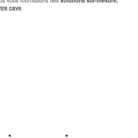
nous vous fournissons des
solutions sur-mesure,
.
tre cave