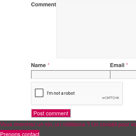
Comment
*
*
Name
Email
Vous cherchez un vin, un millésime ? Un conseil pour vo
Prenons contact