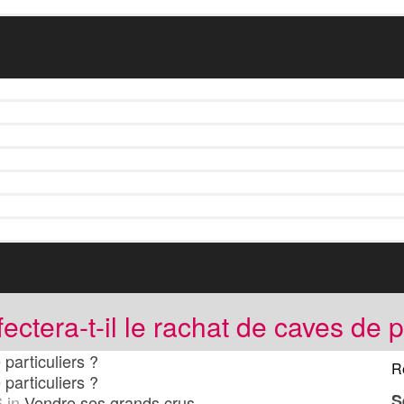
fectera-t-il le rachat de caves de p
 particuliers ?
R
 particuliers ?
S
6
in
Vendre ses grands crus