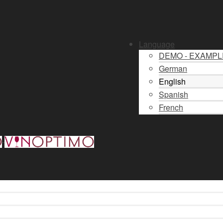
Language
DEMO - EXAMP
German
English
Spanish
French