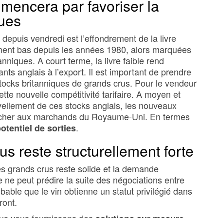
mencera par favoriser la
ques
epuis vendredi est l’effondrement de la livre
uement bas depuis les années 1980, alors marquées
nniques. A court terme, la livre faible rend
ts anglais à l’export. Il est important de prendre
tocks britanniques de grands crus. Pour le vendeur
ette nouvelle compétitivité tarifaire. A moyen et
vellement de ces stocks anglais, les nouveaux
s cher aux marchands du Royaume-Uni. En termes
.
otentiel de sorties
 reste structurellement forte
s grands crus reste solide et la demande
e ne peut prédire la suite des négociations entre
obable que le vin obtienne un statut privilégié dans
ront.