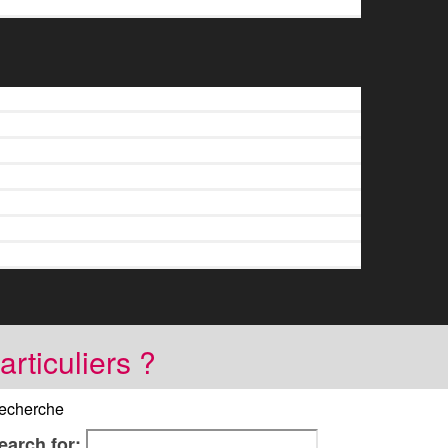
articuliers ?
echerche
earch for: