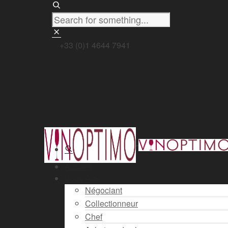
+33 (0)1 4644 7941
Accueil
Vous êtes
Négociant
Collectionneur
Chef