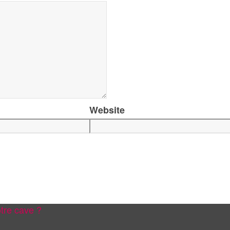
Website
tre cave ?