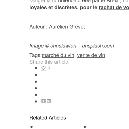
Malgré la turbulence créée par le Brexit, 
loyales et discrètes, pour le
rachat de vo
Auteur :
Aurélien Grevet
Image © chrislawton – unsplash.com
Tags:
marché du vin
,
vente de vin
Share this article:
2
Related Articles