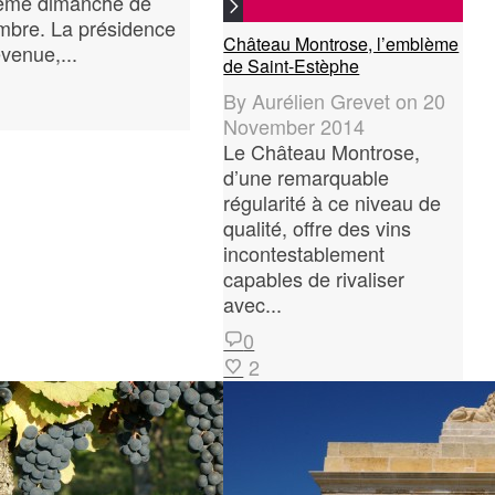
ième dimanche de
bre. La présidence
Château Montrose, l’emblème
evenue,...
de Saint-Estèphe
By
Aurélien Grevet
on
20
November 2014
Le Château Montrose,
d’une remarquable
régularité à ce niveau de
qualité, offre des vins
incontestablement
capables de rivaliser
avec...
0
2