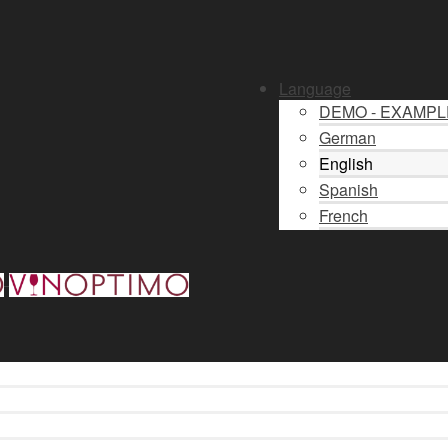
Language
DEMO - EXAMP
German
English
Spanish
French