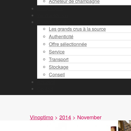
Acheteur de champagne
Stock & Prix
Vendre son vin
Engagements
Les grands crus à la source
Authenticité
Offre sélectionnée
Service
Transport
Stockage
Conseil
Actualité
Contact
Vinoptimo
>
2014
>
November