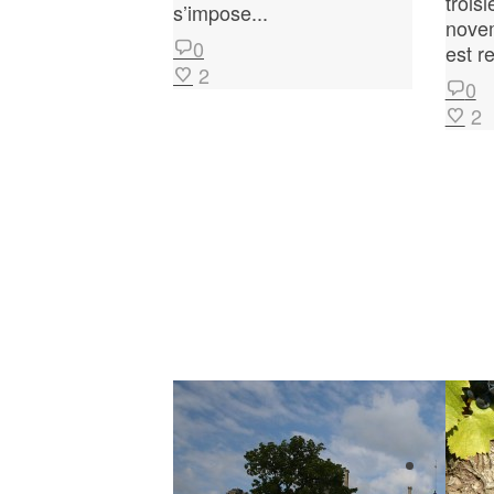
trois
s’impose...
novem
0
est r
2
0
2