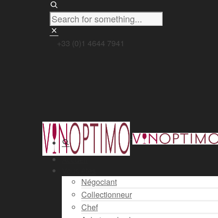
+33 (0)1 4644 7941
Accueil
Vous êtes
Négociant
Collectionneur
Chef