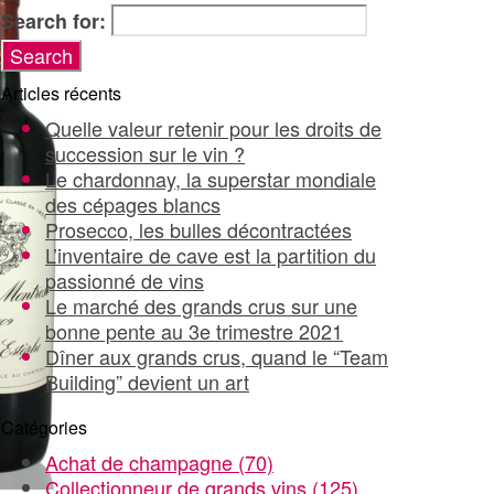
Search for:
Articles récents
Quelle valeur retenir pour les droits de
succession sur le vin ?
Le chardonnay, la superstar mondiale
des cépages blancs
Prosecco, les bulles décontractées
L’inventaire de cave est la partition du
passionné de vins
Le marché des grands crus sur une
bonne pente au 3e trimestre 2021
Dîner aux grands crus, quand le “Team
Building” devient un art
Catégories
Achat de champagne
(70)
Collectionneur de grands vins
(125)