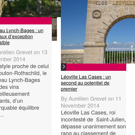
au Lynch-Bages : un
aux d’exception
sible
rélien Grevet
on
13
mber 2014
style proche de celui
uton-Rothschild, le
Léoville Las Cases : un
eau Lynch-Bages
second au potentiel de
 des vins
premier
eilleusement
By
Aurélien Grevet
on
11
ants, d’un
November 2014
quable équilibre
Léoville Las Cases, roi
..
incontesté de Saint-Julien,
dépasse unanimement son
rang au classement de