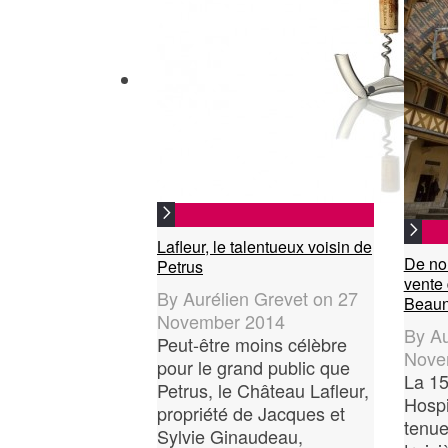
Lafleur, le talentueux voisin de
De no
Petrus
vente
By
Aurélien Grevet
on
27
Beau
November 2014
By
Au
Peut-être moins célèbre
Nove
pour le grand public que
La 15
Petrus, le Château Lafleur,
Hospi
propriété de Jacques et
tenue
Sylvie Ginaudeau,