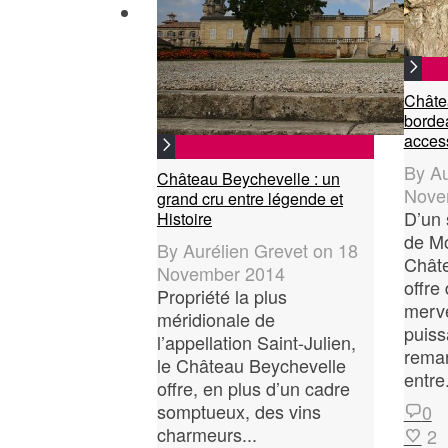
Châte
borde
acces
By
Au
Château Beychevelle : un
Nove
grand cru entre légende et
D’un 
Histoire
de Mo
By
Aurélien Grevet
on
18
Chât
November 2014
offre
Propriété la plus
merv
méridionale de
puiss
l’appellation Saint-Julien,
remar
le Château Beychevelle
entre.
offre, en plus d’un cadre
somptueux, des vins
0
charmeurs...
2