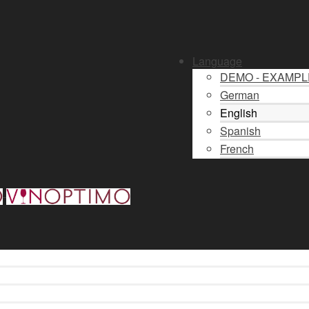
Language
DEMO - EXAMP
German
English
Spanish
French