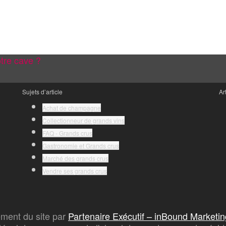
tre cave ?
Sujets d’article
Ar
Achat de champagne
Collectionneur de grands vins
FAQ - Grands crus
Gastronomie et Grands crus
Marché des grands crus
Vendre ses grands crus
ment du site par
Partenaire Exécutif – inBound Marketin