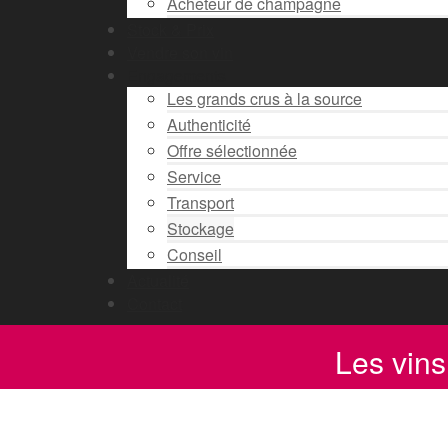
Acheteur de champagne
Stock & Prix
Vendre son vin
Engagements
Les grands crus à la source
Authenticité
Offre sélectionnée
Service
Transport
Stockage
Conseil
Actualité
Contact
Les vins