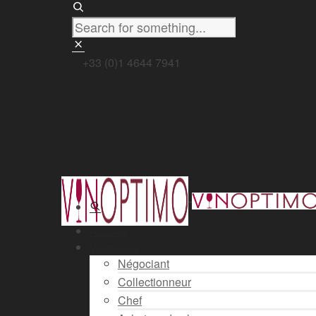
+33 (0)1 4644 7941
Accueil
Vous êtes
Négociant
Collectionneur
Chef