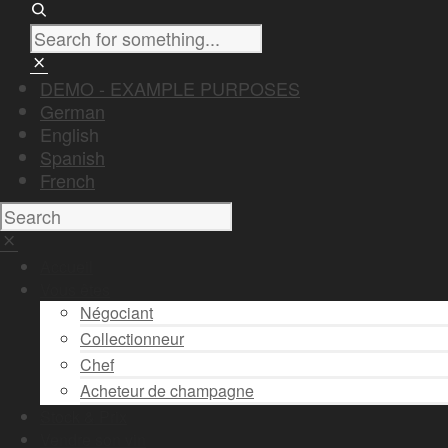
DEMO - EXAMPLE PURPOSES
German
English
Spanish
French
Accueil
Vous êtes
Négociant
Collectionneur
Chef
Acheteur de champagne
Stock & Prix
Vendre son vin