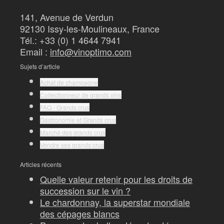
141, Avenue de Verdun
92130 Issy-les-Moulineaux, France
Tél.: +33 (0) 1 4644 7941
Email :
info@vinoptimo.com
Sujets d’article
Achat de champagne
Collectionneur de grands vins
FAQ - Grands crus
Gastronomie et Grands crus
Marché des grands crus
Vendre ses grands crus
Articles récents
Quelle valeur retenir pour les droits de
succession sur le vin ?
Le chardonnay, la superstar mondiale
des cépages blancs