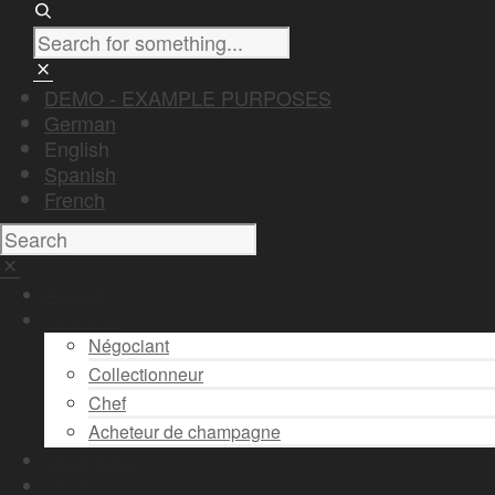
DEMO - EXAMPLE PURPOSES
German
English
Spanish
French
Accueil
Vous êtes
Négociant
Collectionneur
Chef
Acheteur de champagne
Stock & Prix
Vendre son vin