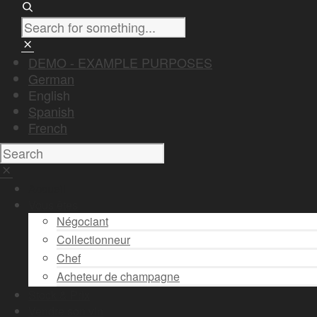
DEMO - EXAMPLE PURPOSES
German
English
Spanish
French
Accueil
Vous êtes
Négociant
Collectionneur
Chef
Acheteur de champagne
Stock & Prix
Vendre son vin