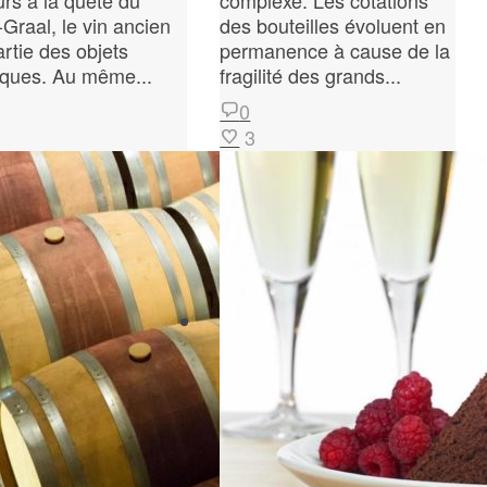
urs à la quête du
complexe. Les cotations
-Graal, le vin ancien
des bouteilles évoluent en
artie des objets
permanence à cause de la
ques. Au même...
fragilité des grands...
0
3