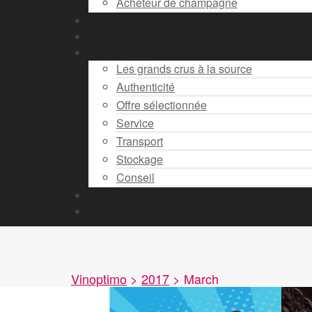
Acheteur de champagne
Stock & Prix
Vendre son vin
Engagements
Les grands crus à la source
Authenticité
Offre sélectionnée
Service
Transport
Stockage
Conseil
Actualité
Contact
Vinoptimo
>
2017
>
March