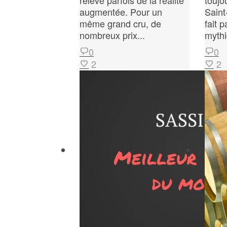
relève parfois de la réalité
toujo
augmentée. Pour un
Saint
même grand cru, de
fait p
nombreux prix...
mythi
0
0
2
2