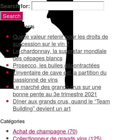
Search for:
Articles récents
Quelle valeur retenir pour les droits de
succession sur le vin ?
Le chardonnay, la superstar mondiale
des cépages blancs
Prosecco, les bulles décontractées
L’inventaire de cave est la partition du
passionné de vins
Le marché des grands crus sur une
bonne pente au 3e trimestre 2021
Dîner aux grands crus, quand le “Team
Building” devient un art
Catégories
Achat de champagne
(70)
Collectionneur de grands vins
(125)