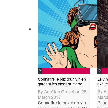
Connaître le prix d’un vin en
Le vin
gardant les pieds sur terre
exalte
By
Aurélien Grevet
on
28
By
Au
March 2017
Marc
Connaître le prix d’un vin
Pour 