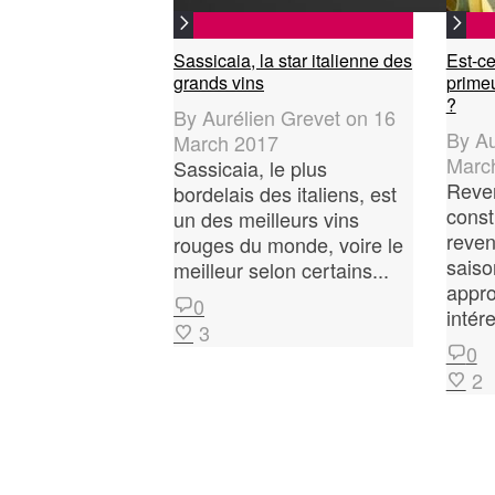
Sassicaia, la star italienne des
Est-ce
grands vins
primeu
?
By
Aurélien Grevet
on
16
By
Au
March 2017
Marc
Sassicaia, le plus
Reven
bordelais des italiens, est
const
un des meilleurs vins
reven
rouges du monde, voire le
saiso
meilleur selon certains...
appro
0
intér
3
0
2