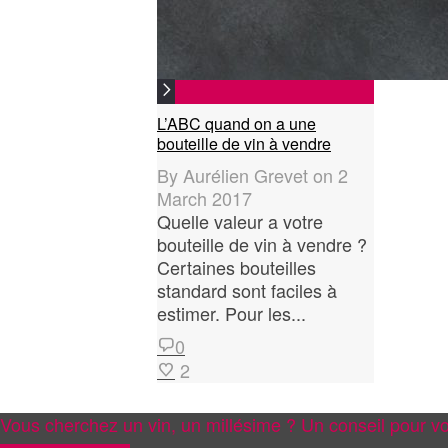
L’ABC quand on a une
bouteille de vin à vendre
By
Aurélien Grevet
on
2
March 2017
Quelle valeur a votre
bouteille de vin à vendre ?
Certaines bouteilles
standard sont faciles à
estimer. Pour les...
0
2
Vous cherchez un vin, un millésime ? Un conseil pour vo