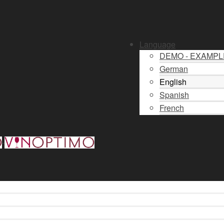
Language
DEMO - EXAMP
German
English
Spanish
French