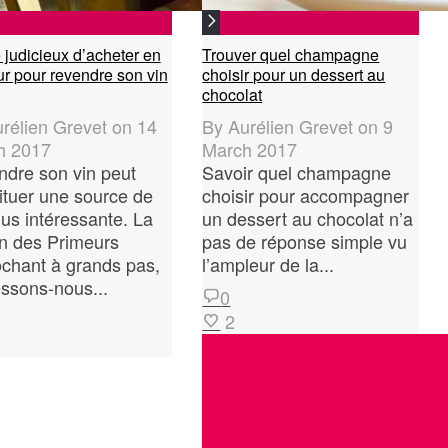
 judicieux d’acheter en
Trouver quel champagne
r pour revendre son vin
choisir pour un dessert au
chocolat
rélien Grevet
on
14
By
Aurélien Grevet
on
9
h 2017
March 2017
dre son vin peut
Savoir quel champagne
ituer une source de
choisir pour accompagner
us intéressante. La
un dessert au chocolat n’a
n des Primeurs
pas de réponse simple vu
chant à grands pas,
l’ampleur de la...
essons-nous...
0
2