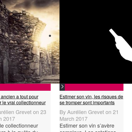
 ancien a tout pour
Estimer son vin, les risques de
r le vrai collectionneur
se tromper sont importants
rélien Grevet
on
23
By
Aurélien Grevet
on
21
h 2017
March 2017
le collectionneur
Estimer son vin s’avère