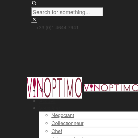
+33 (0)1 4644 7941
Accueil
Vous êtes
Négociant
Collectionneur
Chef