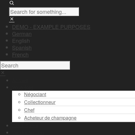
DEMO - EXAMPLE PURPOSES
German
English
Spanish
French
Accueil
Vous êtes
Négociant
Collectionneur
Chef
Acheteur de champagne
Stock & Prix
Vendre son vin