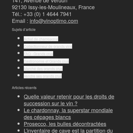
141, Avenue de Verdun
92130 Issy-les-Moulineaux, France
Tél.: +33 (0) 1 4644 7941
Email :
info@vinoptimo.com
Sujets d’article
Achat de champagne
Collectionneur de grands vins
FAQ - Grands crus
Gastronomie et Grands crus
Marché des grands crus
Vendre ses grands crus
Articles récents
Quelle valeur retenir pour les droits de
succession sur le vin ?
Le chardonnay, la superstar mondiale
des cépages blancs
Prosecco, les bulles décontractées
L’inventaire de cave est la partition du