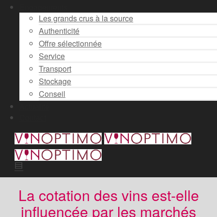
Engagements
Les grands crus à la source
Authenticité
Offre sélectionnée
Service
Transport
Stockage
Conseil
Actualité
Contact
La cotation des vins est-elle
influencée par les marchés