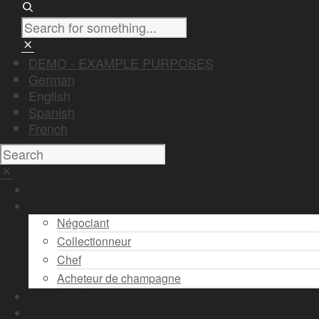
DEMO - EXAMPLE PURPOSES
German
English
Spanish
French
Accueil
Vous êtes
Négociant
Collectionneur
Chef
Acheteur de champagne
Stock & Prix
Vendre son vin