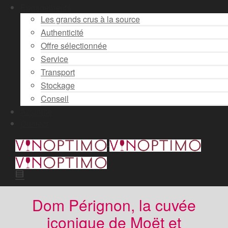
Engagements
Les grands crus à la source
Authenticité
Offre sélectionnée
Service
Transport
Stockage
Conseil
Actualité
Contact
Dom Pérignon, la cuvée
iconique de Moët et