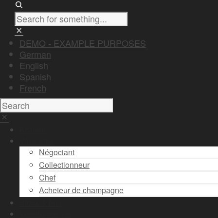
DEMO - EXAMPLE PURPOSES
German
English
Spanish
French
Accueil
Vous êtes
Négociant
Collectionneur
Chef
Acheteur de champagne
Stock & Prix
Vendre son vin