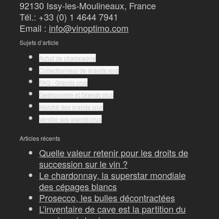
92130 Issy-les-Moulineaux, France
Tél.: +33 (0) 1 4644 7941
Email :
info@vinoptimo.com
Sujets d’article
Achat de champagne
Collectionneur de grands vins
FAQ - Grands crus
Gastronomie et Grands crus
Marché des grands crus
Vendre ses grands crus
Articles récents
Quelle valeur retenir pour les droits de
succession sur le vin ?
Le chardonnay, la superstar mondiale
des cépages blancs
Prosecco, les bulles décontractées
L’inventaire de cave est la partition du