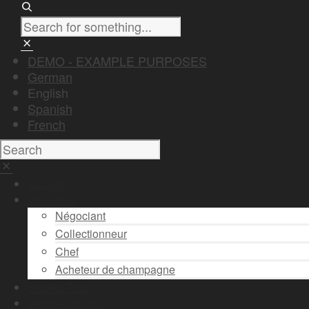
DEMO - EXAMPLE PURPOSES
German
English
Spanish
French
Accueil
Vous êtes
Négociant
Collectionneur
Chef
Acheteur de champagne
Stock & Prix
Vendre son vin