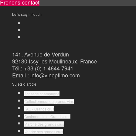
Prenons contact
Let’s stay in touch
141, Avenue de Verdun
92130 Issy-les-Moulineaux, France
Tél.: +33 (0) 1 4644 7941
Email :
info@vinoptimo.com
Sujets d’article
Achat de champagne
Collectionneur de grands vins
FAQ - Grands crus
Gastronomie et Grands crus
Marché des grands crus
Vendre ses grands crus