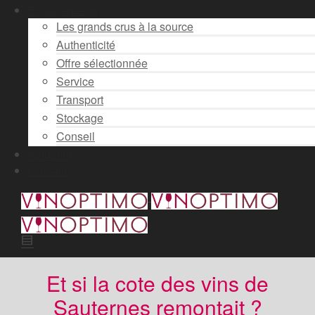
Engagements
Les grands crus à la source
Authenticité
Offre sélectionnée
Service
Transport
Stockage
Conseil
Actualité
Contact
Et si la cote des vins de
Sauternes remontait ?