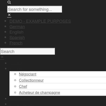
DEMO - EXAMPLE PURPOSES
German
English
Spanish
French
Accueil
Vous êtes
Négociant
Collectionneur
Chef
Acheteur de champagne
Stock & Prix
Vendre son vin