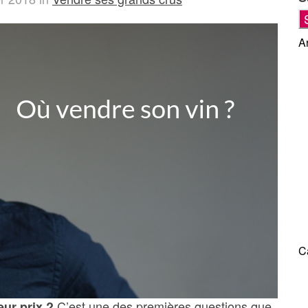
Ar
C
C’est une des premières questions que
eur prix ?