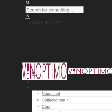
+33 (0)1 4644 7941
Accueil
Vous êtes
Négociant
Collectionneur
Chef