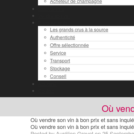
Acheteur de champagne
Stock & Prix
Vendre son vin
Engagements
Les grands crus à la source
Authenticité
Offre sélectionnée
Service
Transport
Stockage
Conseil
Actualité
Contact
Où vend
Où vendre son vin à bon prix et sans inqui
Où vendre son vin à bon prix et sans inqui
Posted by
Aurélien Grevet
on
25 Septembe