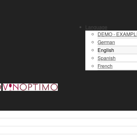
Language
DEMO - EXAMP
German
English
Spanish
French