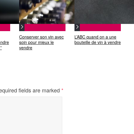
Conserver son vin avec
L’ABC quand on a une
endre
soin pour mieux le
bouteille de vin à vendre
”
vendre
equired fields are marked
*