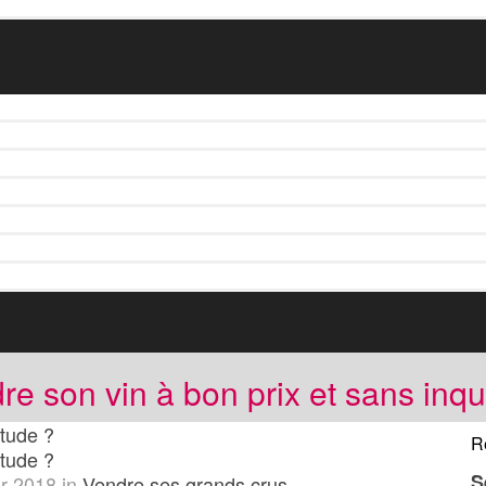
re son vin à bon prix et sans inqu
étude ?
R
étude ?
S
r 2018
in
Vendre ses grands crus