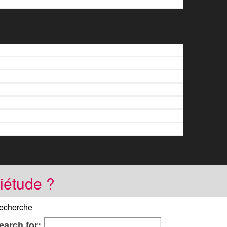
iétude ?
echerche
earch for: