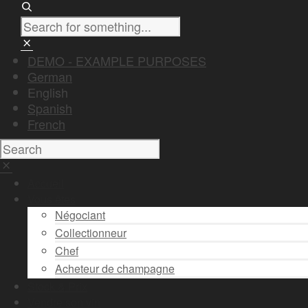
DEMO - EXAMPLE PURPOSES
German
English
Spanish
French
Accueil
Vous êtes
Négociant
Collectionneur
Chef
Acheteur de champagne
Stock & Prix
Vendre son vin