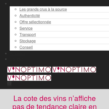
Engagements
Les grands crus à la source
Authenticité
Offre sélectionnée
Service
Transport
Stockage
Conseil
Actualité
Contact
La cote des vins n’affiche
pas de tendance claire en