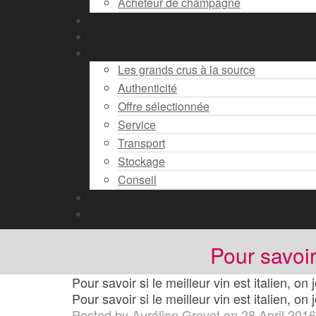
Acheteur de champagne
Stock & Prix
Vendre son vin
Engagements
Les grands crus à la source
Authenticité
Offre sélectionnée
Service
Transport
Stockage
Conseil
Actualité
Contact
Pour savoir 
Pour savoir si le meilleur vin est italien, on
Pour savoir si le meilleur vin est italien, on
Posted by
Aurélien Grevet
on
28 April 2016