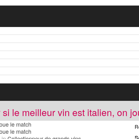
si le meilleur vin est italien, on 
 joue le match
R
 joue le match
S
in
Collectionneur de grands vins