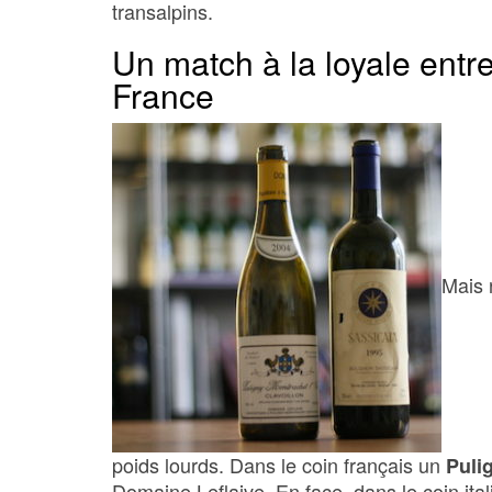
transalpins.
Un match à la loyale entre 
France
Mais 
poids lourds. Dans le coin français un
Puli
Domaine Leflaive. En face, dans le coin ita