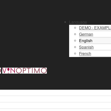
Language
DEMO - EXAMP
German
English
Spanish
French