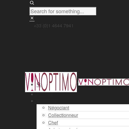
+33 (0)1 4644 7941
Accueil
Vous êtes
Négociant
Collectionneur
Chef