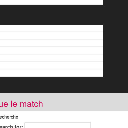
joue le match
echerche
earch for: