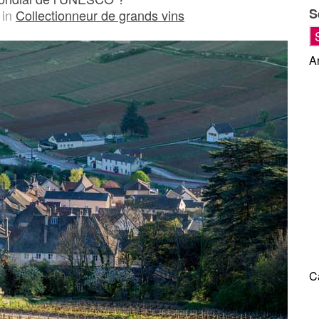
S
in
Collectionneur de grands vins
Ar
C