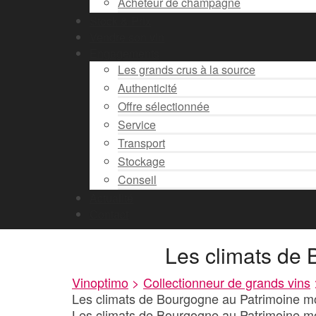
Acheteur de champagne
Stock & Prix
Vendre son vin
Engagements
Les grands crus à la source
Authenticité
Offre sélectionnée
Service
Transport
Stockage
Conseil
Actualité
Contact
Les climats de
Vinoptimo
>
Collectionneur de grands vins
Les climats de Bourgogne au Patrimoine 
Les climats de Bourgogne au Patrimoine 