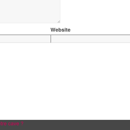
Website
tre cave ?