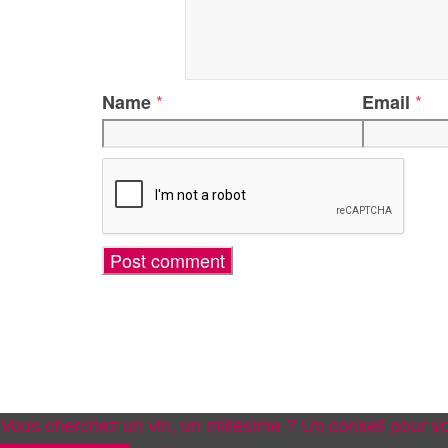
*
*
Name
Email
Vous cherchez un vin, un millésime ? Un conseil pour vo