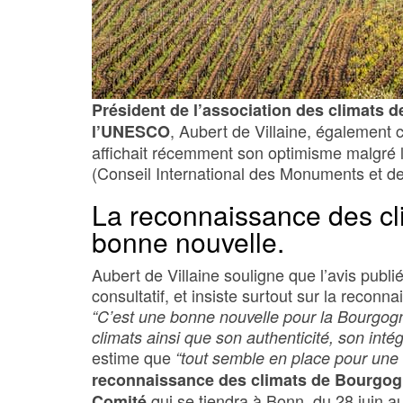
Président de l’association des climats
, Aubert de Villaine, également
l’UNESCO
affichait récemment son optimisme malgré l
(Conseil International des Monuments et de
La reconnaissance des cl
bonne nouvelle.
Aubert de Villaine souligne que l’avis publi
consultatif, et insiste surtout sur la recon
“C’est une bonne nouvelle pour la Bourgogne
climats ainsi que son authenticité, son inté
estime que
“tout semble en place pour une 
reconnaissance des climats de Bourgogn
qui se tiendra à Bonn, du 28 juin au 
Comité