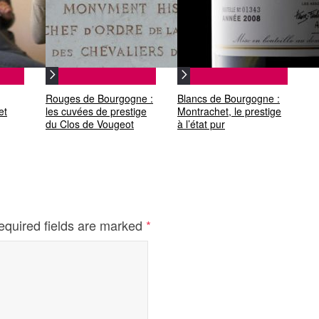
Rouges de Bourgogne :
Blancs de Bourgogne :
et
les cuvées de prestige
Montrachet, le prestige
du Clos de Vougeot
à l’état pur
equired fields are marked
*