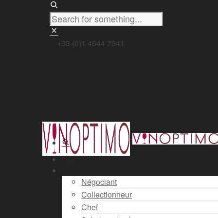
+33 (0)1 4644 7941
Accueil
Vous êtes
Négociant
Collectionneur
Chef