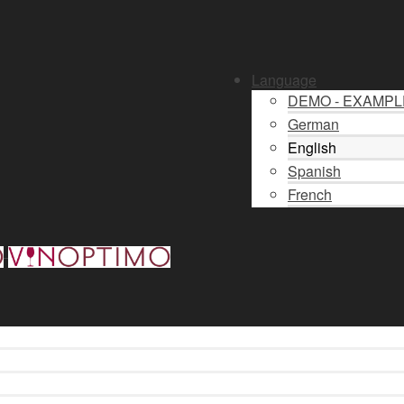
Language
DEMO - EXAMP
German
English
Spanish
French