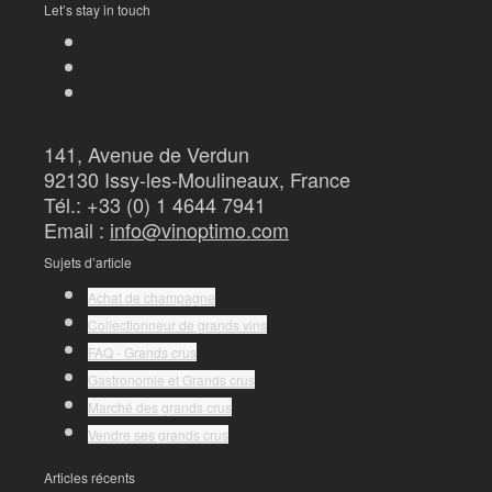
Let’s stay in touch
141, Avenue de Verdun
92130 Issy-les-Moulineaux, France
Tél.: +33 (0) 1 4644 7941
Email :
info@vinoptimo.com
Sujets d’article
Achat de champagne
Collectionneur de grands vins
FAQ - Grands crus
Gastronomie et Grands crus
Marché des grands crus
Vendre ses grands crus
Articles récents