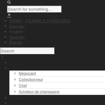
DEMO - EXAMPLE PURPOSES
German
English
Spanish
French
Accueil
Vous êtes
Négociant
Collectionneur
Chef
Acheteur de champagne
Stock & Prix
Vendre son vin