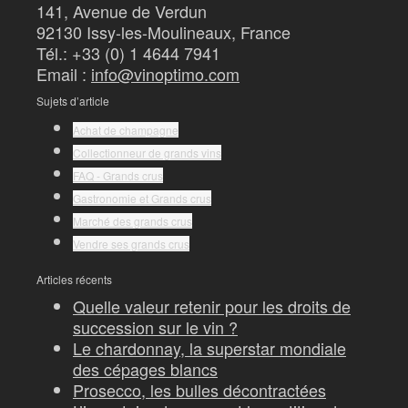
141, Avenue de Verdun
92130 Issy-les-Moulineaux, France
Tél.: +33 (0) 1 4644 7941
Email :
info@vinoptimo.com
Sujets d’article
Achat de champagne
Collectionneur de grands vins
FAQ - Grands crus
Gastronomie et Grands crus
Marché des grands crus
Vendre ses grands crus
Articles récents
Quelle valeur retenir pour les droits de
succession sur le vin ?
Le chardonnay, la superstar mondiale
des cépages blancs
Prosecco, les bulles décontractées