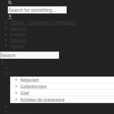
DEMO - EXAMPLE PURPOSES
German
English
Spanish
French
Accueil
Vous êtes
Négociant
Collectionneur
Chef
Acheteur de champagne
Stock & Prix
Vendre son vin